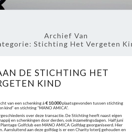
Archief Van
ategorie:
Stichting Het Vergeten Ki
SCHENKING
AAN DE STICHTING HET
AAN
RGETEN KIND
DE
STICHTING
HET
acht van een schenking á
€ 10.000
plaatsgevonden tussen stichting
en kind” en stichting “MANO AMICA”.
VERGETEN
rgeschiedenis over deze transactie. De Stichting heeft naast eigen
KIND
happij en schenkingen door derden, ook inzamelingsdagen. Half juni
wse Plantage Golfclub een MANO AMICA Golfdag georganiseerd. Hier
 Aansluitend aan deze golfdag is er een Charity loterij gehouden en