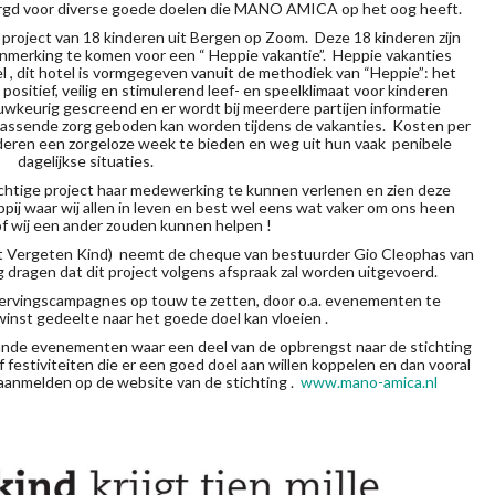
zorgd voor diverse goede doelen die MANO AMICA op het oog heeft.
n project van 18 kinderen uit Bergen op Zoom. Deze 18 kinderen zijn
nmerking te komen voor een “ Heppie vakantie”. Heppie vakanties
el , dit hotel is vormgegeven vanuit de methodiek van “Heppie”: het
positief, veilig en stimulerend leef- en speelklimaat voor kinderen
keurig gescreend en er wordt bij meerdere partijen informatie
passende zorg geboden kan worden tijdens de vakanties. Kosten per
inderen een zorgeloze week te bieden en weg uit hun vaak penibele
dagelijkse situaties.
achtige project haar medewerking te kunnen verlenen en zien deze
pij waar wij allen in leven en best wel eens wat vaker om ons heen
f wij een ander zouden kunnen helpen !
het Vergeten Kind) neemt de cheque van bestuurder Gio Cleophas van
ragen dat dit project volgens afspraak zal worden uitgevoerd.
ervingscampagnes op touw te zetten, door o.a. evenementen te
inst gedeelte naar het goede doel kan vloeien .
aande evenementen waar een deel van de opbrengst naar de stichting
festiviteiten die er een goed doel aan willen koppelen en dan vooral
 aanmelden op de website van de stichting .
www.mano-amica.nl