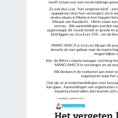
heeft totaal voor een mooie bijdrage ge
Zo ook dus i.s.m. “het vergeten kind” , ee
opgegeven door hun verzorgers om in aa
vinden plaats in Mierlo in het Heppie Hot
Klimaat van Aandacht . Hierin staan een 
voorop. Alle aanmeldingen worden nauw
opgevraagd, dit vooral omdat er goede en 
kind liggen op circa Euro 550 ,- om de k
MANO AMICA is trots en blij aan dit pr
donatie als een gebaar naar de maatschap
mogen kijken o
Kim de Witte ( relatie manager stichting 
MANO AMICA in ontvangst en zal zorg d
Wij denken in de toekomst aan meer w
organiseren waar het w
Ook zijn er al onderhandelingen over best
kan gaan. Aanmeldingen van organisaties of 
lokaal besteed willen zien kunnen zich