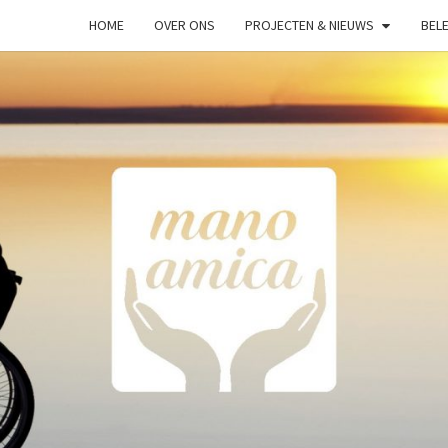
HOME
OVER ONS
PROJECTEN & NIEUWS
BELE
MAN
Helpende
Hand
AMIC