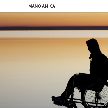
Ga
MANO AMICA
naar
de
content