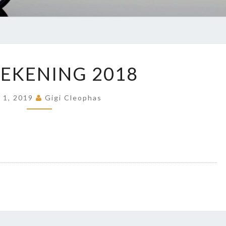
JAARREKENING
EKENING 2018
2018
i 1, 2019
Gigi Cleophas