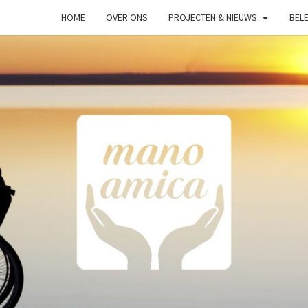
HOME
OVER ONS
PROJECTEN & NIEUWS
BELE
MAN
Helpende
Hand
AMIC