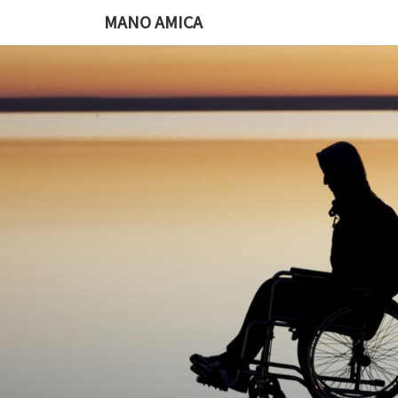
Ga
MANO AMICA
naar
de
content