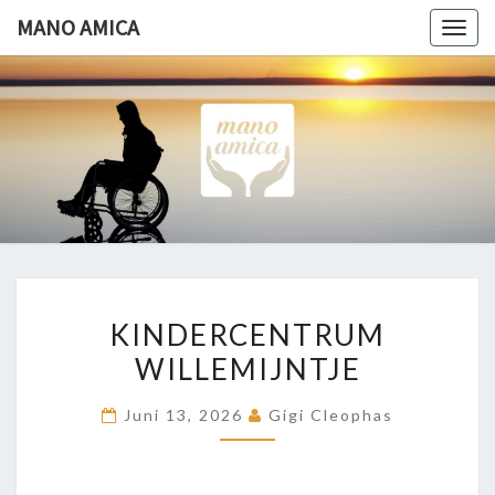
Ga
MANO AMICA
Togg
naar
navig
de
content
MANO
Helpende
Hand
AMICA
KINDERCENTRUM
KINDERCENTRUM
WILLEMIJNTJE
WILLEMIJNTJE
Juni 13, 2026
Gigi Cleophas