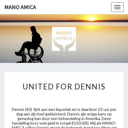
Ga
MANO AMICA
Togg
naar
navig
de
content
MANO
Helpende
Hand
AMICA
UNITED
UNITED FOR DENNIS
FOR
DENNIS
Dennis (43) lijdt aan een liquorlek en is daardoor 23 uur per
dag aan zijn bed gekluisterd. Dennis zijn enige kans op
genezing kan door een behandeling in Amerika. Deze
handeling kost veel geld in totaal €150.000. Wij als MANO-
AMICA willen Dennis graag de helpende hand toe rijken om