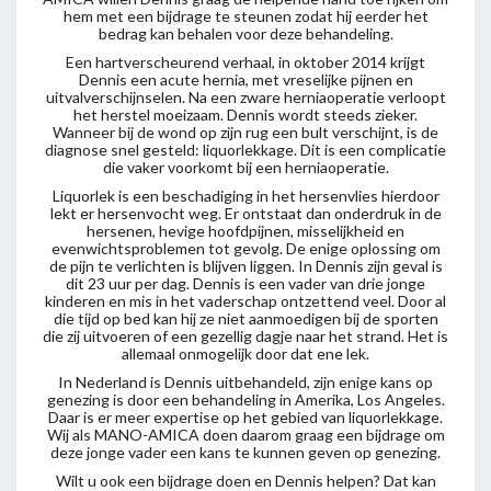
hem met een bijdrage te steunen zodat hij eerder het
bedrag kan behalen voor deze behandeling.
Een hartverscheurend verhaal, in oktober 2014 krijgt
Dennis een acute hernia, met vreselijke pijnen en
uitvalverschijnselen. Na een zware herniaoperatie verloopt
het herstel moeizaam. Dennis wordt steeds zieker.
Wanneer bij de wond op zijn rug een bult verschijnt, is de
diagnose snel gesteld: liquorlekkage. Dit is een complicatie
die vaker voorkomt bij een herniaoperatie.
Liquorlek is een beschadiging in het hersenvlies hierdoor
lekt er hersenvocht weg. Er ontstaat dan onderdruk in de
hersenen, hevige hoofdpijnen, misselijkheid en
evenwichtsproblemen tot gevolg. De enige oplossing om
de pijn te verlichten is blijven liggen. In Dennis zijn geval is
dit 23 uur per dag. Dennis is een vader van drie jonge
kinderen en mis in het vaderschap ontzettend veel. Door al
die tijd op bed kan hij ze niet aanmoedigen bij de sporten
die zij uitvoeren of een gezellig dagje naar het strand. Het is
allemaal onmogelijk door dat ene lek.
In Nederland is Dennis uitbehandeld, zijn enige kans op
genezing is door een behandeling in Amerika, Los Angeles.
Daar is er meer expertise op het gebied van liquorlekkage.
Wij als MANO-AMICA doen daarom graag een bijdrage om
deze jonge vader een kans te kunnen geven op genezing.
Wilt u ook een bijdrage doen en Dennis helpen? Dat kan