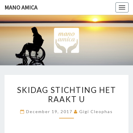
Ga
MANO AMICA
Togg
naar
navig
de
content
MANO
Helpende
Hand
AMICA
SKIDAG
SKIDAG STICHTING HET
STICHTING
RAAKT U
HET
RAAKT
December 19, 2017
Gigi Cleophas
U