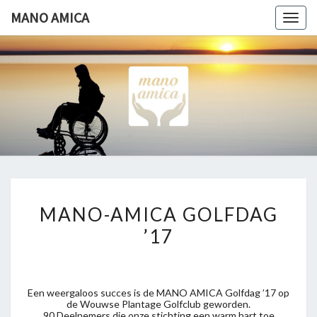
Ga
MANO AMICA
Togg
naar
navig
de
content
MANO
Helpende
Hand
AMICA
MANO-
MANO-AMICA GOLFDAG
AMICA
’17
GOLFDAG
’17
Een weergaloos succes is de MANO AMICA Golfdag ’17 op
de Wouwse Plantage Golfclub geworden.
90 Deelnemers die onze stichting een warm hart toe