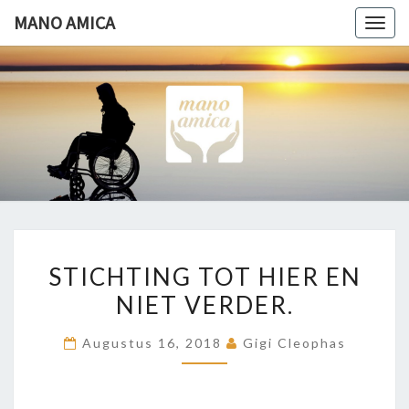
Ga
MANO AMICA
Togg
naar
navig
de
content
MANO
Helpende
Hand
AMICA
STICHTING
STICHTING TOT HIER EN
TOT
NIET VERDER.
HIER
EN
Augustus 16, 2018
Gigi Cleophas
NIET
VERDER.