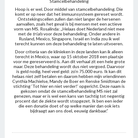
Stamcelbehandeling
Hoop is er wel. Door middel van stamcelbehandeling. Die
komt er op neer dat het immuunsysteem gereset wordt.
Ontstekingscellen zullen dan niet langer de hersenen
aanvallen, zoals het geval is bij mensen met een actieve
vorm van MS. Rosalinda: ,,Helaas doet Nederland niet mee
met de
trials
voor deze behandeling. Onder andere in
Rusland, Mexico, Singapore, Israël en India zou ik wel
terecht kunnen om deze behandeling te laten uitvoeren.
Door criteria van de klinieken in deze landen kan ik alleen
terecht in Mexico, waar op 15 oktober 2018 een plaatsje
voor me gereserveerd is. Aan dit verhaal zit een hele grote
maar. Deze behandeling wordt dus niet vergoed. Daarvoor
is geld nodig, heel veel geld: zo’n 75.000 euro. Ik kan dit
helaas niet zelf betalen en daarom hebben mijn vriendinnen
Cynthia Machielse, Mandy de Boer en Renske Smidtman de
stichting ‘Tot hier en niet verder!’ opgericht. Deze naam is
gekozen omdat de stamcelbehandeling MS niet zal
genezen, maar er is wel een kans van tachtig tot negentig
procent dat de ziekte wordt stopgezet. Ik ben een ieder
die een donatie doet of op welke manier dan ook iets
bijdraagt aan ons doel, eeuwig dankbaar.”