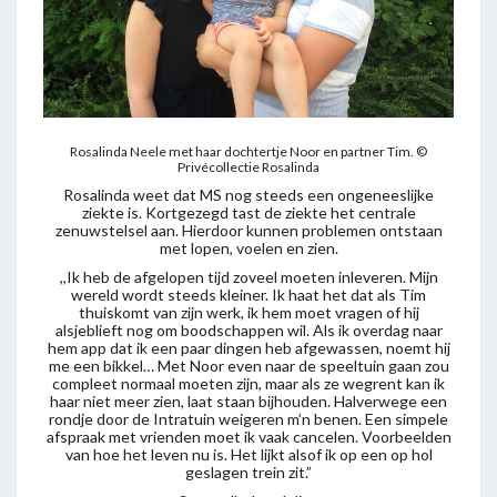
Rosalinda Neele met haar dochtertje Noor en partner Tim.
©
Privécollectie Rosalinda
Rosalinda weet dat MS nog steeds een ongeneeslijke
ziekte is. Kortgezegd tast de ziekte het centrale
zenuwstelsel aan. Hierdoor kunnen problemen ontstaan
met lopen, voelen en zien.
,,Ik heb de afgelopen tijd zoveel moeten inleveren. Mijn
wereld wordt steeds kleiner. Ik haat het dat als Tim
thuiskomt van zijn werk, ik hem moet vragen of hij
alsjeblieft nog om boodschappen wil. Als ik overdag naar
hem app dat ik een paar dingen heb afgewassen, noemt hij
me een bikkel… Met Noor even naar de speeltuin gaan zou
compleet normaal moeten zijn, maar als ze wegrent kan ik
haar niet meer zien, laat staan bijhouden. Halverwege een
rondje door de Intratuin weigeren m’n benen. Een simpele
afspraak met vrienden moet ik vaak cancelen. Voorbeelden
van hoe het leven nu is. Het lijkt alsof ik op een op hol
geslagen trein zit.”