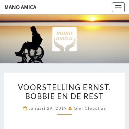
Ga
MANO AMICA
Togg
naar
navig
de
content
MANO
Helpende
Hand
AMICA
VOORSTELLING
VOORSTELLING ERNST,
ERNST,
BOBBIE EN DE REST
BOBBIE
EN
Januari 29, 2019
Gigi Cleophas
DE
REST