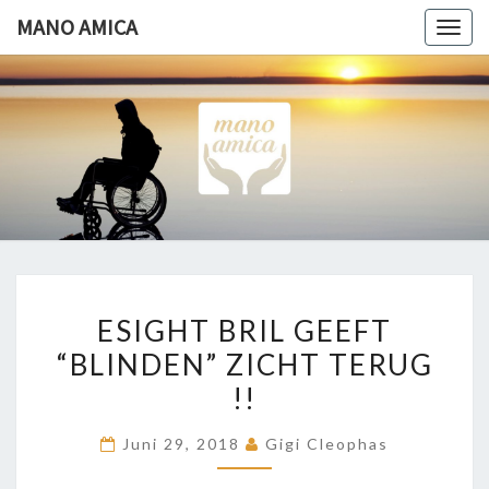
Ga
MANO AMICA
Togg
naar
navig
de
content
MANO
Helpende
Hand
AMICA
ESIGHT
ESIGHT BRIL GEEFT
BRIL
“BLINDEN” ZICHT TERUG
GEEFT
!!
“BLINDEN”
ZICHT
Juni 29, 2018
Gigi Cleophas
TERUG
!!